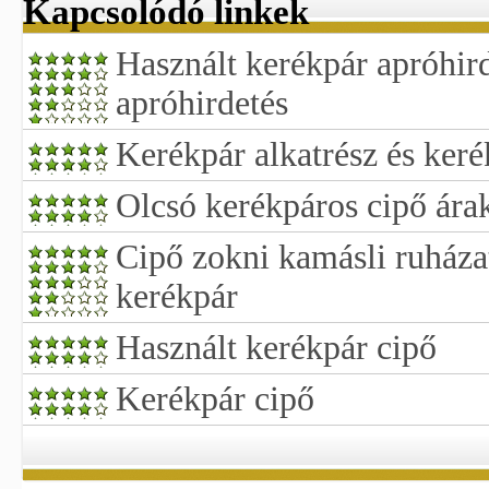
Kapcsolódó linkek
Használt kerékpár apróhir
apróhirdetés
Kerékpár alkatrész és keré
Olcsó kerékpáros cipő ára
Cipő zokni kamásli ruházat
kerékpár
Használt kerékpár cipő
Kerékpár cipő