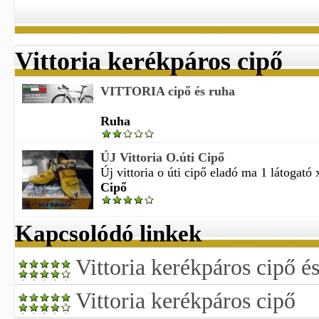
Vittoria kerékpáros cipő
VITTORIA cipő és ruha
Ruha
ÚJ Vittoria O.úti Cipő
Új vittoria o úti cipő eladó ma 1 látogató x
Cipő
Kapcsolódó linkek
Vittoria kerékpáros cipő é
Vittoria kerékpáros cipő