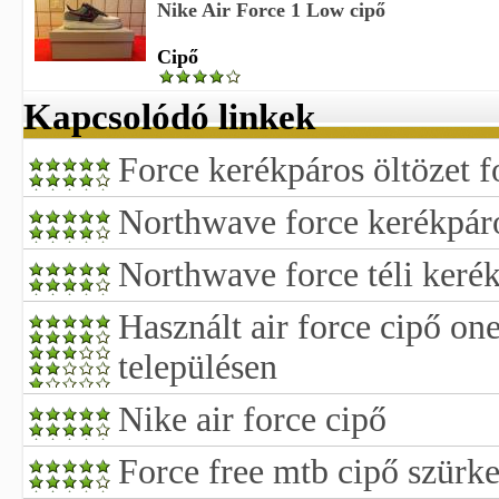
Nike Air Force 1 Low cipő
Cipő
Kapcsolódó linkek
Force kerékpáros öltözet f
Northwave force kerékpáro
Northwave force téli keré
Használt air force cipő o
településen
Nike air force cipő
Force free mtb cipő szürke