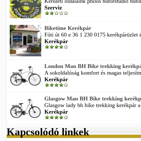
Kerületi oldalaink philos bútorstúdió bútor
Szerviz
Biketime Kerékpár
Fóti út 60 e 36 1 230 0175 kerékpárüzlet és
Kerékpár
London Man BH Bike trekking kerékp
A sokoldalúság komfort és magas teljesítm
Kerékpár
Glasgow Man BH Bike trekking kerék
Glasgow lady bh bike trekking kerékpár a 
Kerékpár
Kapcsolódó linkek