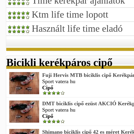
Time kerékpár ajánlatok
Ktm life time lopott
Használt life time eladó
Bicikli kerékpáros cipő
Fuji Hervis MTB biciklis cipő Kerékpá
Sport vatera hu
Cipő
DMT biciklis cipő ezüst AKCIÓ Kerékp
Sport vatera hu
Cipő
Shimano biciklis cipő 42 es méret Keré