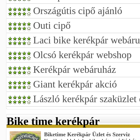
Országútis cipő ajánló
Outi cipő
Laci bike kerékpár webár
Olcsó kerékpár webshop
Kerékpár webáruház
Giant kerékpár akció
László kerékpár szaküzlet 
Bike time kerékpár
Biketime Kerékpár Üzlet és Szerviz