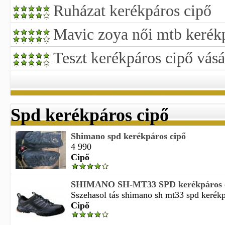
Ruházat kerékpáros cipő
Mavic zoya női mtb kerék
Teszt kerékpáros cipő vásá
Spd kerékpáros cipő
Shimano spd kerékpáros cipő
4 990
Cipő
SHIMANO SH-MT33 SPD kerékpáros ci
Sszehasol tás shimano sh mt33 spd kerékpá
Cipő