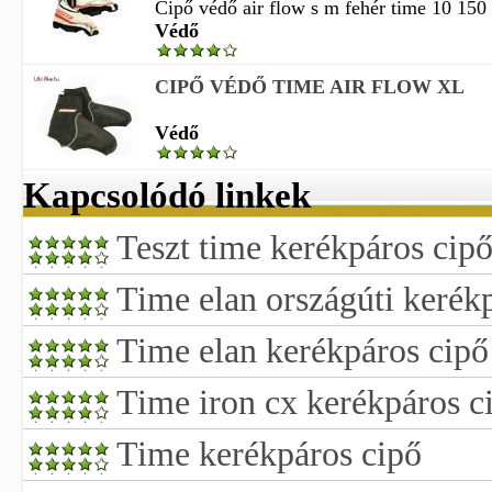
Cipő védő air flow s m fehér time 10 150
Védő
CIPŐ VÉDŐ TIME AIR FLOW XL
Védő
Kapcsolódó linkek
Teszt time kerékpáros cipő
Time elan országúti kerék
Time elan kerékpáros cipő
Time iron cx kerékpáros c
Time kerékpáros cipő