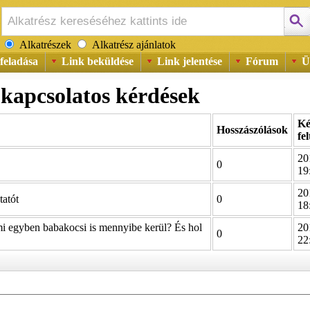
Alkatrészek
Alkatrész ajánlatok
feladása
Link beküldése
Link jelentése
Fórum
Ü
 kapcsolatos kérdések
Ké
Hosszászólások
fel
20
0
19
20
tatót
0
18
i egyben babakocsi is mennyibe kerül? És hol
20
0
22