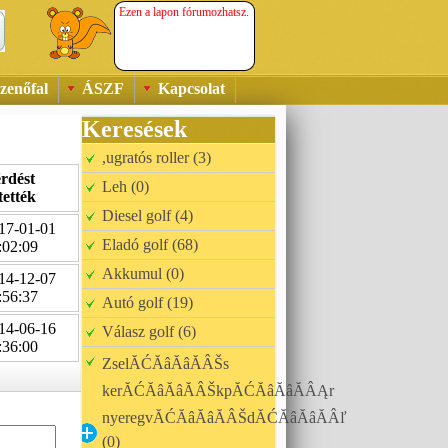
Ezen a lapon fórumozhatsz.
zenőfal
ÁSZF
Kapcsolat
Keresések
,ugratós roller (3)
rdést
Leh (0)
tették
Diesel golf (4)
17-01-01
Eladó golf (68)
:02:09
Akkumul (0)
14-12-07
:56:37
Autó golf (19)
14-06-16
Válasz golf (6)
:36:00
ZselĂĆĂâĂâĂÂŠs
kerĂĆĂâĂâĂÂŠkpĂĆĂâĂâĂÂĄr
nyeregvĂĆĂâĂâĂÂŠdĂĆĂâĂâĂÂľ
(0)