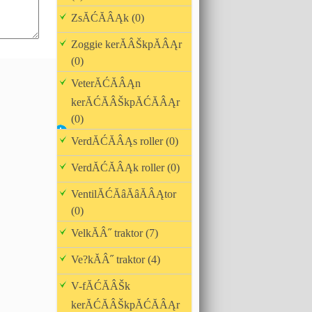
ZsĂĆĂÂĄk (0)
Zoggie kerĂÂŠkpĂÂĄr
(0)
VeterĂĆĂÂĄn
kerĂĆĂÂŠkpĂĆĂÂĄr
(0)
VerdĂĆĂÂĄs roller (0)
VerdĂĆĂÂĄk roller (0)
VentilĂĆĂâĂâĂÂĄtor
(0)
VelkĂÂ˝ traktor (7)
Ve?kĂÂ˝ traktor (4)
V-fĂĆĂÂŠk
kerĂĆĂÂŠkpĂĆĂÂĄr