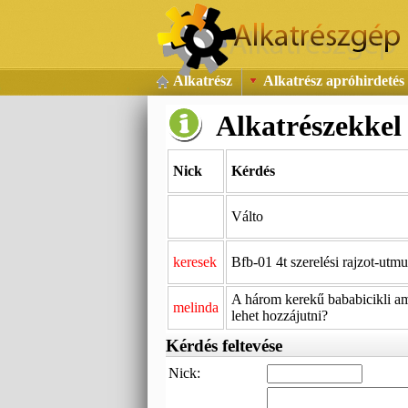
Alkatrész
Alkatrész apróhirdetés 
Alkatrészekkel
Nick
Kérdés
Válto
keresek
Bfb-01 4t szerelési rajzot-utmu
A három kerekű bababicikli am
melinda
lehet hozzájutni?
Kérdés feltevése
Nick: