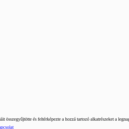
it összegyűjtötte és feltérképezte a hozzá tartozó alkatrészeket a legn
pcsolat