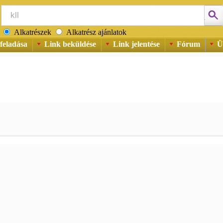
Alkatrészek
Alkatrész ajánlatok
feladása
Link beküldése
Link jelentése
Fórum
Ü