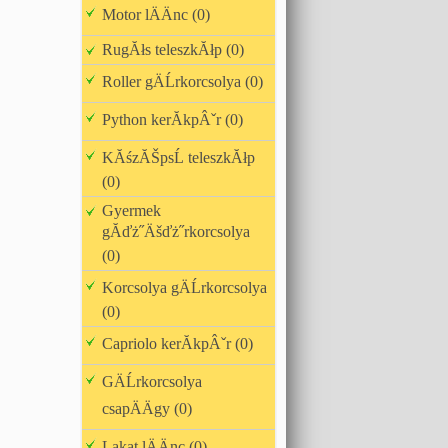
Motor lÄÄnc (0)
RugĂłs teleszkĂłp (0)
Roller gÄĹrkorcsolya (0)
Python kerĂkpÂˇr (0)
KĂśzĂŠpsĹ teleszkĂłp
(0)
Gyermek
gĂďż˝Äšďż˝rkorcsolya
(0)
Korcsolya gÄĹrkorcsolya
(0)
Capriolo kerĂkpÂˇr (0)
GÄĹrkorcsolya
csapÄÄgy (0)
Lakat lÄÄnc (0)