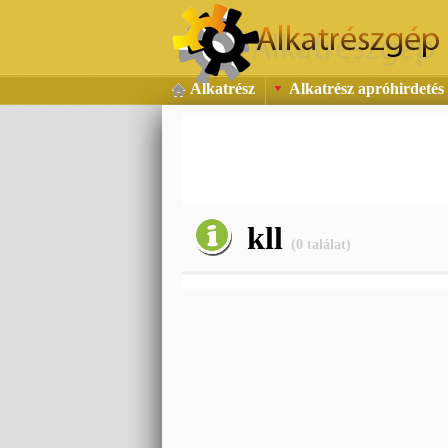
Alkatrész
Alkatrész apróhirdetés 
kll
(0 találat)