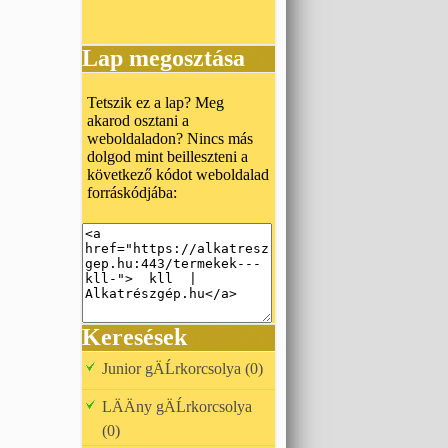
Lap megosztása
Tetszik ez a lap? Meg
akarod osztani a
weboldaladon? Nincs más
dolgod mint beilleszteni a
következő kódot weboldalad
forráskódjába:
Keresések
Junior gÄĹrkorcsolya (0)
LÄÄny gÄĹrkorcsolya
(0)