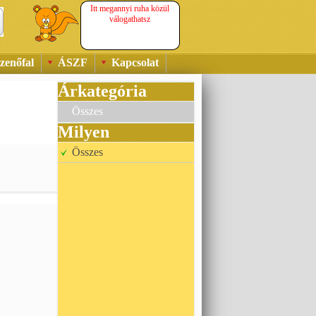
Itt megannyi ruha közül
válogathatsz
zenőfal
ÁSZF
Kapcsolat
Árkategória
Összes
Milyen
Összes