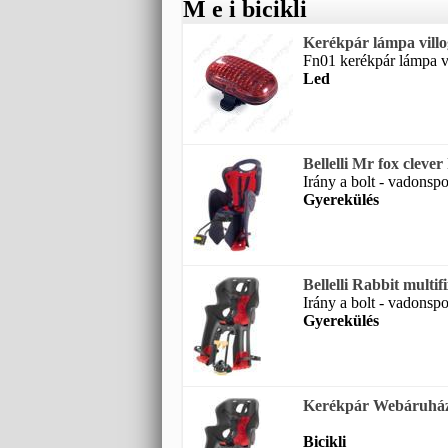
M e i bicikli
Kerékpár lámpa vill
Fn01 kerékpár lámpa vi
Led
Bellelli Mr fox cleve
Irány a bolt - vadonspo
Gyerekülés
Bellelli Rabbit multif
Irány a bolt - vadonsport
Gyerekülés
Kerékpár Webáruház |
Bicikli