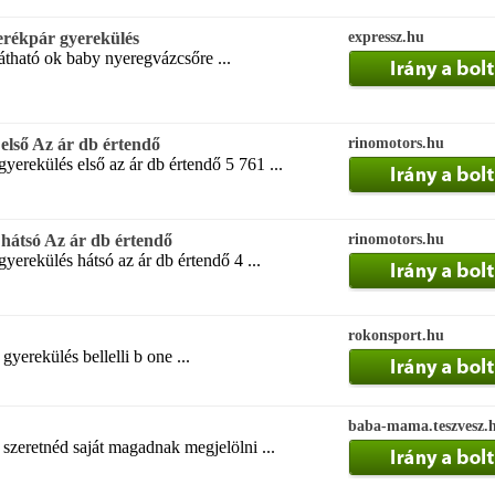
rékpár gyerekülés
expressz.hu
átható ok baby nyeregvázcsőre ...
első Az ár db értendő
rinomotors.hu
yerekülés első az ár db értendő 5 761 ...
hátsó Az ár db értendő
rinomotors.hu
yerekülés hátsó az ár db értendő 4 ...
rokonsport.hu
gyerekülés bellelli b one ...
baba-mama.teszvesz.
 szeretnéd saját magadnak megjelölni ...