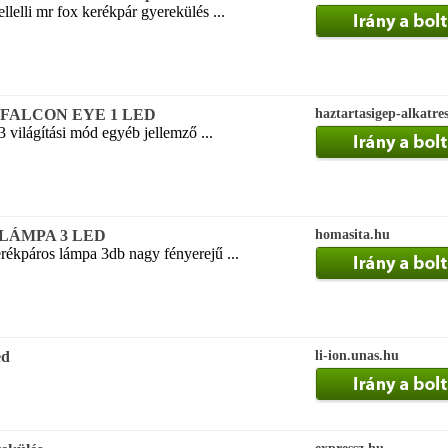
lelli mr fox kerékpár gyerekülés ...
ső FALCON EYE 1 LED
haztartasigep-alkatre
 világítási mód egyéb jellemző ...
LÁMPA 3 LED
homasita.hu
erékpáros lámpa 3db nagy fényerejű ...
ed
li-ion.unas.hu