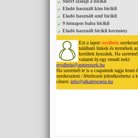
Miért szalajt a bicikli
Eladó használt ktm bicikli
Eladó használt umf bicikli
9 hónapos baba bicikli
Eladó használt bicikli kormány
Ezt a lapot:
nyulbelu
szerkeszt
található linkek és termékek az
kerültek hozzánk. Ha szeretnél
valamit írj egy emailt neki:
nyulbelu@autoreszek.hu
Ha szeretnél te is a csapatunk tagja lenni 
szerkeszteni / létrehozni jelentkezhetsz a
címen:
info@alkatreszgep.hu