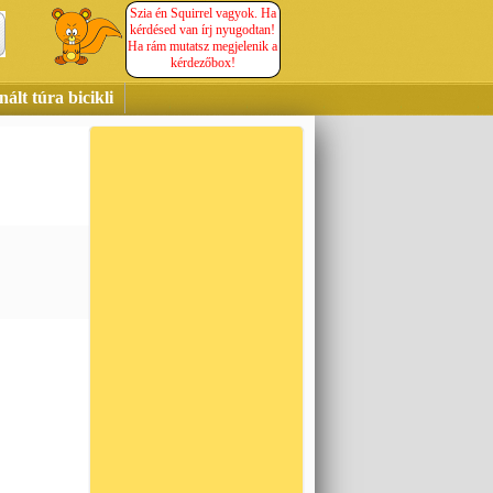
Szia én Squirrel vagyok. Ha
kérdésed van írj nyugodtan!
Ha rám mutatsz megjelenik a
kérdezőbox!
ált túra bicikli