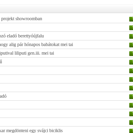
t a projekt showroomban
ozó eladó berettyóújfalu
hogy alig pár hónapos babátokat mei tai
tival liliputi gen.iii. mei tai
rű
ladó
ar megdönteni egy svájci biciklis