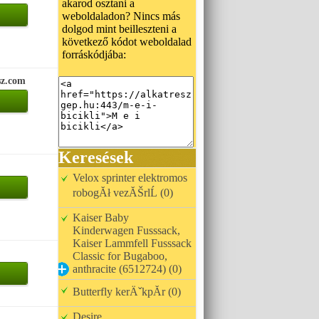
akarod osztani a
weboldaladon? Nincs más
dolgod mint beilleszteni a
következő kódot weboldalad
forráskódjába:
sz.com
Keresések
Velox sprinter elektromos
robogĂł vezĂŠrlĹ (0)
Kaiser Baby
Kinderwagen Fusssack,
Kaiser Lammfell Fusssack
Classic for Bugaboo,
anthracite (6512724) (0)
Butterfly kerÄˇkpĂr (0)
Desire