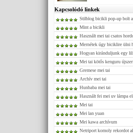
Kapcsolódó linkek
Stilblog bicikli pop-up bol
Mint a bicikli
Használt mei tai csatos hord
Mernétek úgy biciklire ülni 
Hogyan kiránduljunk egy lilipu
Mei tai kötős kenguru újsze
Gremese mei tai
Archív mei tai
Hunbaba mei tai
Használt fei mei uv lámpa e
Mei tai
Mei lan yuan
Mei kawa archívum
Netriport komoly rekordot ak