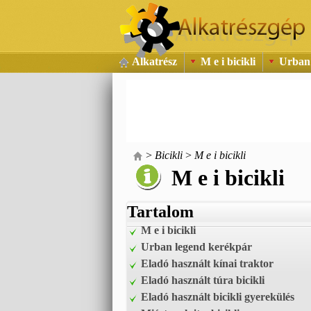
Alkatrész
M e i bicikli
Urban 
>
Bicikli
>
M e i bicikli
M e i bicikli
Tartalom
M e i bicikli
Urban legend kerékpár
Eladó használt kínai traktor
Eladó használt túra bicikli
Eladó használt bicikli gyerekülés