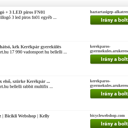
ogó + 3 LED piros FN01
haztartasigep-alkatre
llogó 3 led piros fn01 egyéb ...
r hátsó, kék Kerékpár gyerekülés
kerekparos-
gyermekules.arukeres
rt.hu 17 990 vadonsport hu bellelli ...
ix első, szürke Kerékpár ...
kerekparos-
gyermekules.arukeres
.hu bellelli rabbit multifix ...
 Bicikli Webshop | Kelly
bicyclewebshop.com