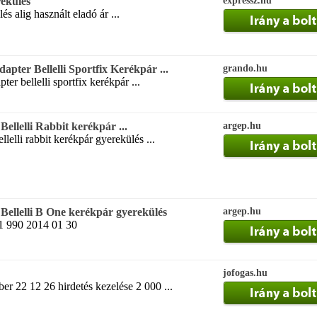
rekülés
expressz.hu
és alig használt eladó ár ...
apter Bellelli Sportfix Kerékpár ...
grando.hu
er bellelli sportfix kerékpár ...
ellelli Rabbit kerékpár ...
argep.hu
lelli rabbit kerékpár gyerekülés ...
Bellelli B One kerékpár gyerekülés
argep.hu
1 990 2014 01 30
jofogas.hu
r 22 12 26 hirdetés kezelése 2 000 ...