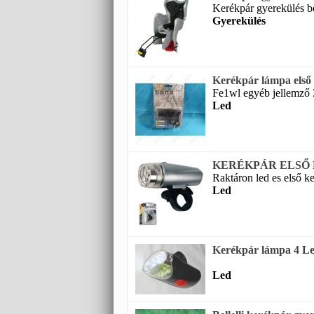
Kerékpár gyerekülés bel
Gyerekülés
Kerékpár lámpa el
Fe1wl egyéb jellemző 3
Led
KERÉKPÁR ELSŐ 
Raktáron led es első k
Led
Kerékpár lámpa 4 L
Led