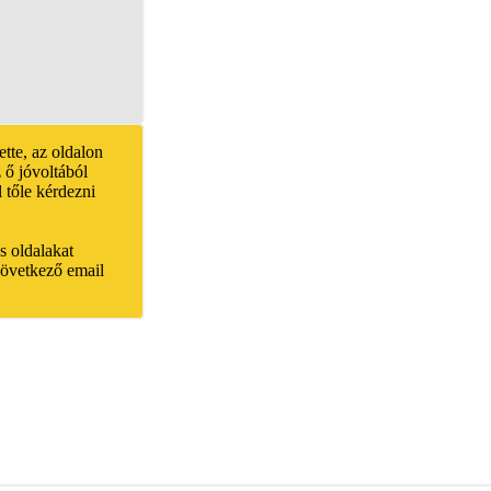
ette, az oldalon
 ő jóvoltából
 tőle kérdezni
és oldalakat
 következő email