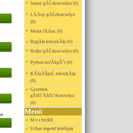
Junior gÄĹrkorcsolya (0)
LÄÄny gÄĹrkorcsolya
(0)
Motor lÄÄnc (0)
RugĂłs teleszkĂłp (0)
Roller gÄĹrkorcsolya (0)
Python kerĂkpÂˇr (0)
KĂśzĂŠpsĹ teleszkĂłp
(0)
Gyermek
gĂďż˝Äšďż˝rkorcsolya
(0)
Menü
hu
M e i bicikli
Urban legend kerékpár