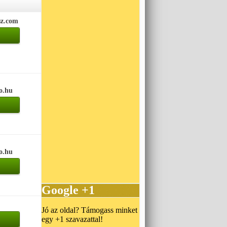
sz.com
o.hu
o.hu
Google +1
Jó az oldal? Támogass minket
egy +1 szavazattal!