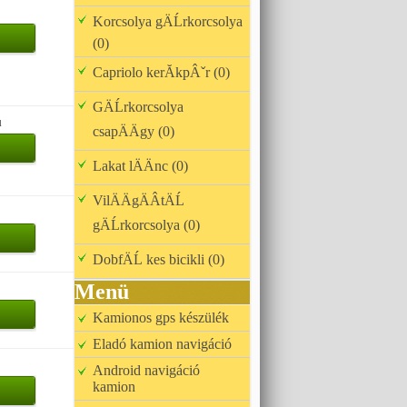
Korcsolya gÄĹrkorcsolya
(0)
Capriolo kerĂkpÂˇr (0)
GÄĹrkorcsolya
u
csapÄÄgy (0)
Lakat lÄÄnc (0)
VilÄÄgÄÂ­tÄĹ
gÄĹrkorcsolya (0)
DobfÄĹ kes bicikli (0)
Menü
Kamionos gps készülék
Eladó kamion navigáció
Android navigáció
kamion