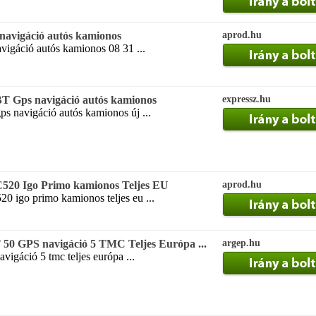
navigáció autós kamionos
aprod.hu
vigáció autós kamionos 08 31 ...
T Gps navigáció autós kamionos
expressz.hu
s navigáció autós kamionos új ...
520 Igo Primo kamionos Teljes EU
aprod.hu
20 igo primo kamionos teljes eu ...
GPS navigáció 5 TMC Teljes Európa ...
argep.hu
avigáció 5 tmc teljes európa ...