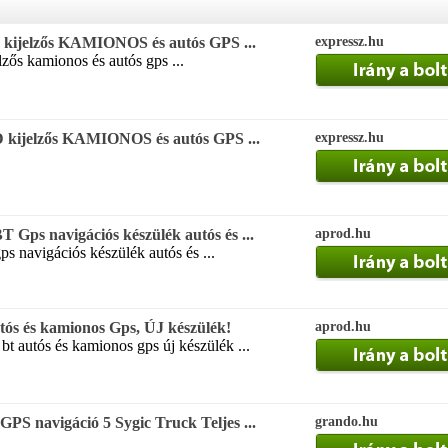
D kijelzős KAMIONOS és autós GPS ...
expressz.hu
elzős kamionos és autós gps ...
D kijelzős KAMIONOS és autós GPS ...
expressz.hu
Gps navigációs készülék autós és ...
aprod.hu
s navigációs készülék autós és ...
ós és kamionos Gps, ÚJ készülék!
aprod.hu
t autós és kamionos gps új készülék ...
S navigáció 5 Sygic Truck Teljes ...
grando.hu