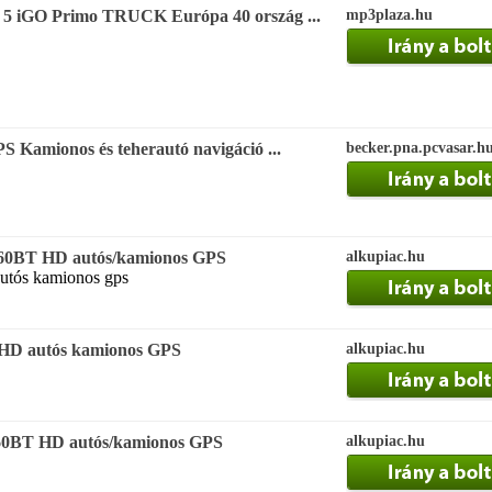
 iGO Primo TRUCK Európa 40 ország ...
mp3plaza.hu
 Kamionos és teherautó navigáció ...
becker.pna.pcvasar.h
60BT HD autós/kamionos GPS
alkupiac.hu
utós kamionos gps
HD autós kamionos GPS
alkupiac.hu
60BT HD autós/kamionos GPS
alkupiac.hu