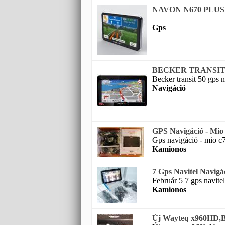
NAVON N670 PLUS 5
Gps
BECKER TRANSIT 50 
Becker transit 50 gps n
Navigáció
GPS Navigáció - Mio 
Gps navigáció - mio c7
Kamionos
7 Gps Navitel Navigá
Február 5 7 gps navitel
Kamionos
Új Wayteq x960HD,BT,