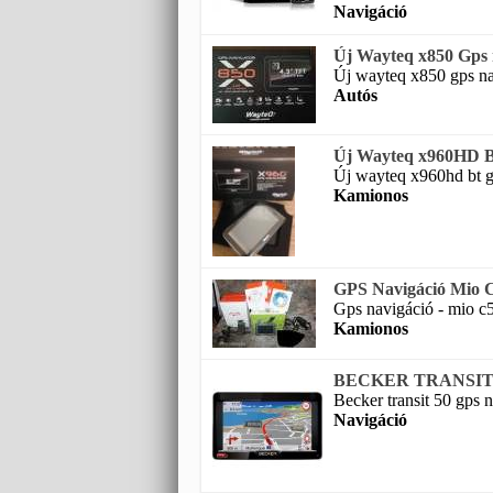
Navigáció
Új Wayteq x850 Gps 
Új wayteq x850 gps na
Autós
Új Wayteq x960HD B
Új wayteq x960hd bt gp
Kamionos
GPS Navigáció Mio C
Gps navigáció - mio c5
Kamionos
BECKER TRANSIT 50 
Becker transit 50 gps n
Navigáció