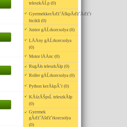
teleszkÄĹp (0)
GyermekkerĂďż˝ÄškpĂďż˝Ăďż˝r
bicikli (0)
Junior gÄĹrkorcsolya (0)
LÄÄny gÄĹrkorcsolya
(0)
Motor lÄÄnc (0)
RugĂłs teleszkĂłp (0)
Roller gÄĹrkorcsolya (0)
Python kerĂkpÂˇr (0)
KĂśzĂŠpsĹ teleszkĂłp
(0)
Gyermek
gĂďż˝Äšďż˝rkorcsolya
(0)