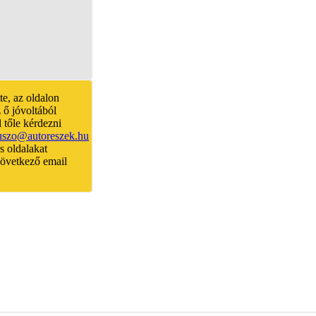
te, az oldalon
 ő jóvoltából
 tőle kérdezni
uszo@autoreszek.hu
és oldalakat
 következő email