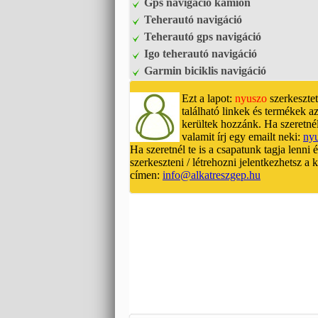
Gps navigáció kamion
Teherautó navigáció
Teherautó gps navigáció
Igo teherautó navigáció
Garmin biciklis navigáció
Ezt a lapot:
nyuszo
szerkesztet
található linkek és termékek az
kerültek hozzánk. Ha szeretnél
valamit írj egy emailt neki:
ny
Ha szeretnél te is a csapatunk tagja lenni 
szerkeszteni / létrehozni jelentkezhetsz a
címen:
info@alkatreszgep.hu