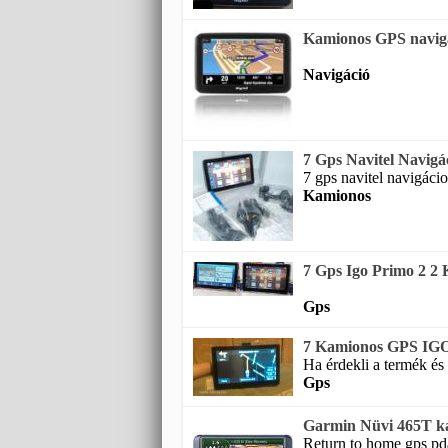
Kamionos GPS navig
Navigáció
7 Gps Navitel Navigá
7 gps navitel navigácio
Kamionos
7 Gps Igo Primo 2 2
Gps
7 Kamionos GPS IGO 
Ha érdekli a termék és 
Gps
Garmin Nüvi 465T k
Return to home gps pda 