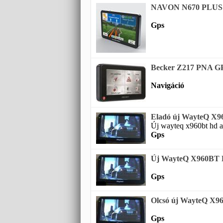
NAVON N670 PLUS 5
Gps
Becker Z217 PNA GPS
Navigáció
Eladó új WayteQ X9
Új wayteq x960bt hd a
Gps
Új WayteQ X960BT 
Gps
Olcsó új WayteQ X9
Gps