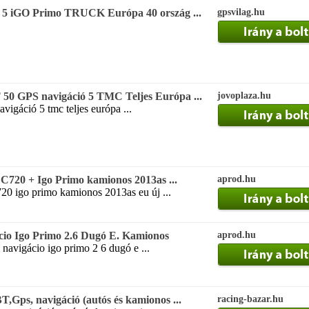
 iGO Primo TRUCK Európa 40 ország ...
gpsvilag.hu
GPS navigáció 5 TMC Teljes Európa ...
jovoplaza.hu
avigáció 5 tmc teljes európa ...
C720 + Igo Primo kamionos 2013as ...
aprod.hu
20 igo primo kamionos 2013as eu új ...
cio Igo Primo 2.6 Dugó E. Kamionos
aprod.hu
 navigácio igo primo 2 6 dugó e ...
Gps, navigáció (autós és kamionos ...
racing-bazar.hu