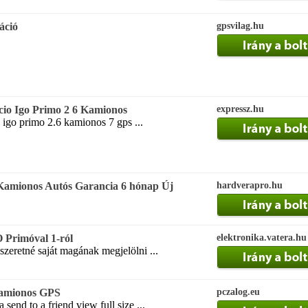
áció
gpsvilag.hu
cio Igo Primo 2 6 Kamionos
expressz.hu
 igo primo 2.6 kamionos 7 gps ...
 Kamionos Autós Garancia 6 hónap Új
hardverapro.hu
Primóval 1-ról
elektronika.vatera.hu
szeretné saját magának megjelölni ...
amionos GPS
pczalog.eu
send to a friend view full size ...