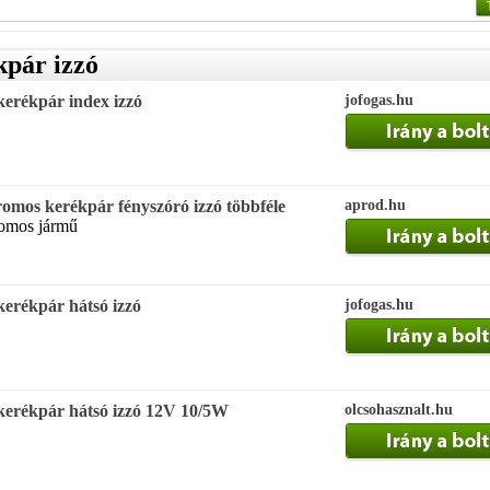
kpár izzó
erékpár index izzó
jofogas.hu
os kerékpár fényszóró izzó többféle
aprod.hu
romos jármű
erékpár hátsó izzó
jofogas.hu
kerékpár hátsó izzó 12V 10/5W
olcsohasznalt.hu