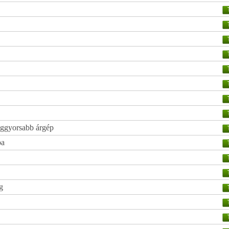
leggyorsabb árgép
pa
g