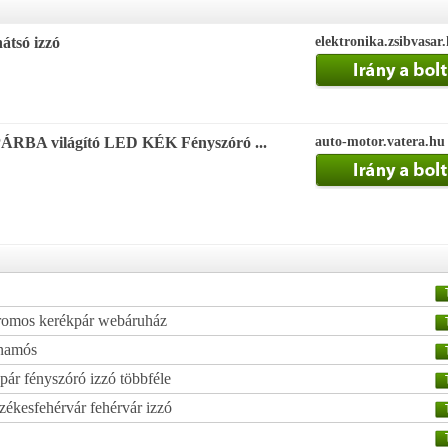
hátsó izzó
elektronika.zsibvasar
 PÁRBA világító LED KÉK Fényszóró ...
auto-motor.vatera.hu
tromos kerékpár webáruház
inamós
pár fényszóró izzó többféle
zékesfehérvár fehérvár izzó