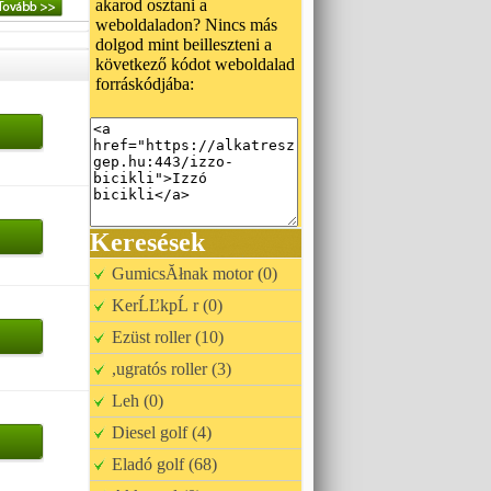
akarod osztani a
weboldaladon? Nincs más
dolgod mint beilleszteni a
következő kódot weboldalad
forráskódjába:
Keresések
GumicsĂłnak motor (0)
KerĹĽkpĹ r (0)
Ezüst roller (10)
,ugratós roller (3)
Leh (0)
Diesel golf (4)
Eladó golf (68)