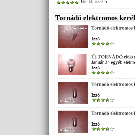
Bicikli riasztó
Tornádó elektromos keré
Tornádó elektromos k
Izzó
Új TORNÁDÓ elektrom
Január 24 egyéb elekt
Izzó
Tornádó elektromos k
Izzó
Tornádó elektromos 
Izzó