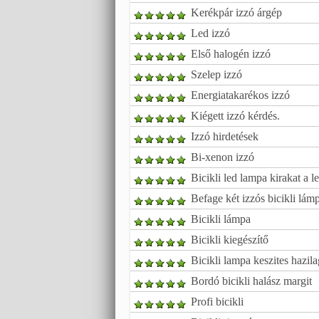
Kerékpár izzó árgép
Led izzó
Első halogén izzó
Szelep izzó
Energiatakarékos izzó
Kiégett izzó kérdés.
Izzó hirdetések
Bi-xenon izzó
Bicikli led lampa kirakat a 
Befage két izzós bicikli lám
Bicikli lámpa
Bicikli kiegészítő
Bicikli lampa keszites hazila
Bordó bicikli halász margit
Profi bicikli