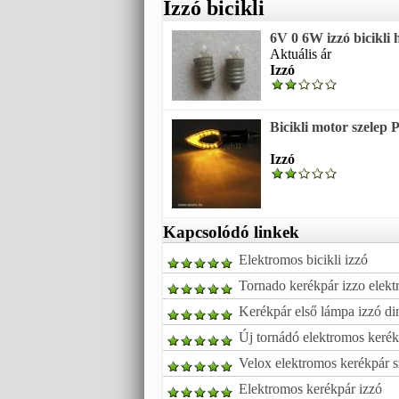
Izzó bicikli
6V 0 6W izzó bicikli 
Aktuális ár
Izzó
Bicikli motor szelep
Izzó
Kapcsolódó linkek
Elektromos bicikli izzó
Tornado kerékpár izzo elek
Kerékpár első lámpa izzó d
Új tornádó elektromos kerék
Velox elektromos kerékpár s
Elektromos kerékpár izzó