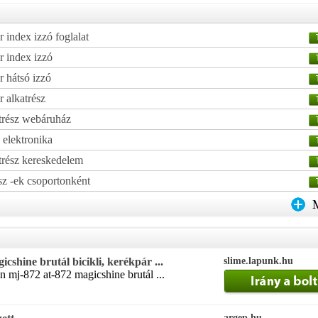
 index izzó foglalat
r index izzó
 hátsó izzó
 alkatrész
trész webáruház
 elektronika
trész kereskedelem
sz -ek csoportonként
shine brutál bicikli, kerékpár ...
slime.lapunk.hu
 mj-872 at-872 magicshine brutál ...
argep.hu