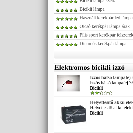
Bicikli lámpa szett.
Bicikli lámpa
Használt kerékpár led lámpa
Olcsó kerékpár lámpa árak
Pilis sport kerékpár felszere
Dinamós kerékpár lámpa
Elektromos bicikli izzó
Izzós hátsó lámpafej 
Izzós hátsó lámpafej 3
Bicikli
Helyettesítő akku e
Helyettesítő akku elekt
Bicikli