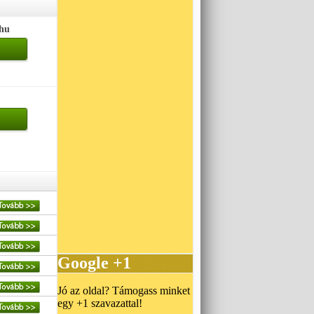
.hu
Google +1
Jó az oldal? Támogass minket
egy +1 szavazattal!