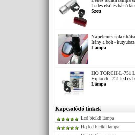
Ledes bicikli lámpa s
Ledes első és hátsó lám
Szett
Napelemes solar hátsó
Irány a bolt - kutyubaz
Lámpa
HQ TORCH-L-751 LED
Hq torch l 751 led es b
Lámpa
Kapcsolódó linkek
Led bicikli lámpa
Hq led bicikli lámpa