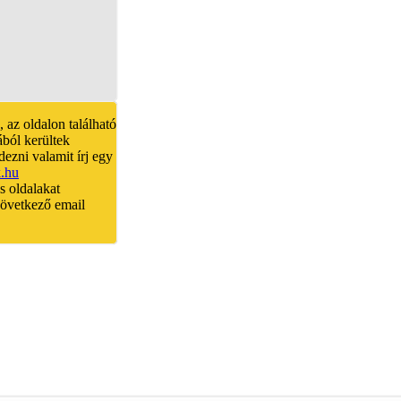
, az oldalon található
ából kerültek
dezni valamit írj egy
k.hu
és oldalakat
 következő email