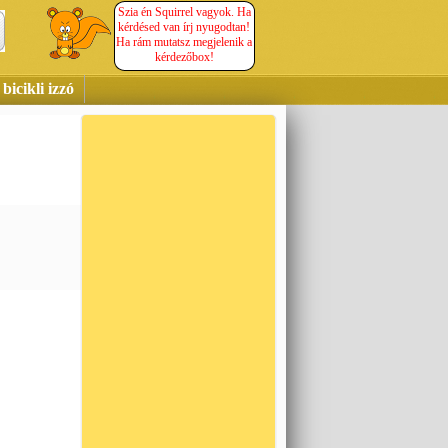
Szia én Squirrel vagyok. Ha
kérdésed van írj nyugodtan!
Ha rám mutatsz megjelenik a
kérdezőbox!
bicikli izzó