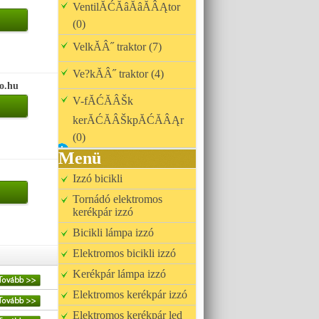
VentilĂĆĂâĂâĂÂĄtor
(0)
VelkĂÂ˝ traktor (7)
Ve?kĂÂ˝ traktor (4)
so.hu
V-fĂĆĂÂŠk
kerĂĆĂÂŠkpĂĆĂÂĄr
(0)
Menü
Izzó bicikli
Tornádó elektromos
kerékpár izzó
Bicikli lámpa izzó
Elektromos bicikli izzó
Kerékpár lámpa izzó
Elektromos kerékpár izzó
Elektromos kerékpár led