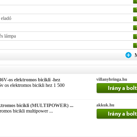
 eladó
lés lámpa
36V-os elektromos bicikli -hez
villanybringa.hu
6v os elektromos bicikli hez 1 500
lektromos bicikli (MULTIPOWER) ...
akkuk.hu
romos bicikli multipower ...