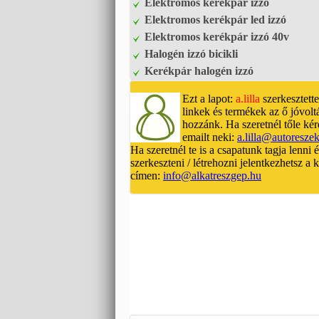
Elektromos kerékpár izzó
Elektromos kerékpár led izzó
Elektromos kerékpár izzó 40v
Halogén izzó bicikli
Kerékpár halogén izzó
Ezt a lapot:
a.lilla
szerkesztette
linkek és termékek az ő jóvolt
hozzánk. Ha szeretnél tőle kér
emailt neki:
a.lilla@autoresze
Ha szeretnél te is a csapatunk tagja lenni 
szerkeszteni / létrehozni jelentkezhetsz a
címen:
info@alkatreszgep.hu