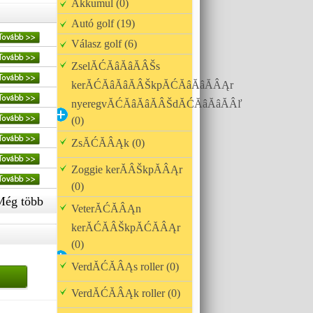
Akkumul (0)
Autó golf (19)
Válasz golf (6)
ZselĂĆĂâĂâĂÂŠs
kerĂĆĂâĂâĂÂŠkpĂĆĂâĂâĂÂĄr
nyeregvĂĆĂâĂâĂÂŠdĂĆĂâĂâĂÂľ
(0)
ZsĂĆĂÂĄk (0)
Zoggie kerĂÂŠkpĂÂĄr
(0)
Még több
VeterĂĆĂÂĄn
kerĂĆĂÂŠkpĂĆĂÂĄr
(0)
VerdĂĆĂÂĄs roller (0)
VerdĂĆĂÂĄk roller (0)