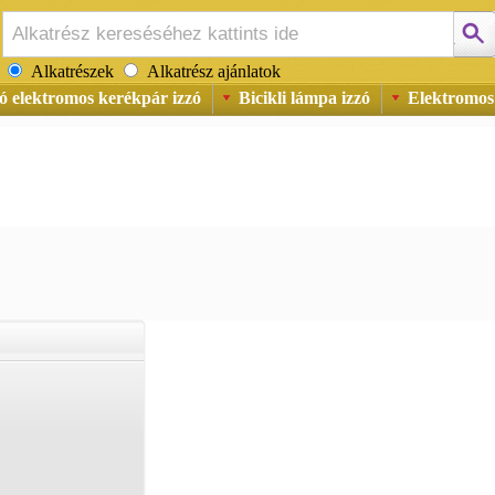
Alkatrészek
Alkatrész ajánlatok
 elektromos kerékpár izzó
Bicikli lámpa izzó
Elektromos 