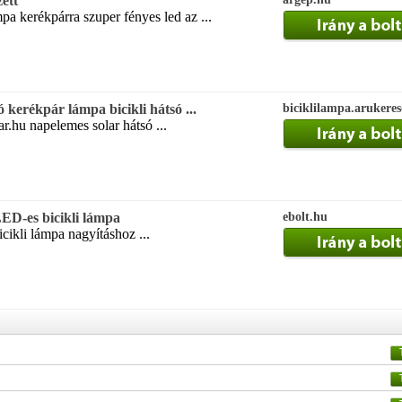
zett
pa kerékpárra szuper fényes led az ...
 kerékpár lámpa bicikli hátsó ...
biciklilampa.arukere
ar.hu napelemes solar hátsó ...
-es bicikli lámpa
ebolt.hu
icikli lámpa nagyításhoz ...