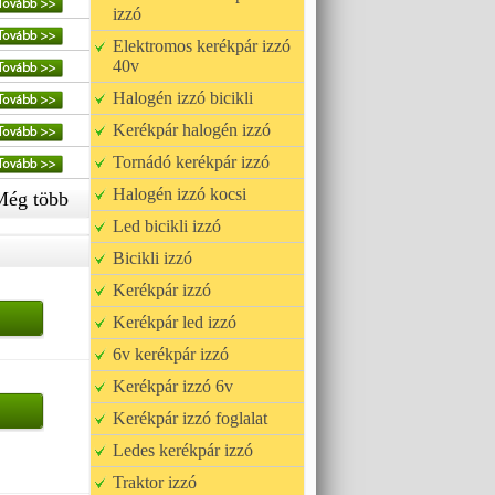
izzó
Elektromos kerékpár izzó
40v
Halogén izzó bicikli
Kerékpár halogén izzó
Tornádó kerékpár izzó
Halogén izzó kocsi
Még több
Led bicikli izzó
Bicikli izzó
Kerékpár izzó
Kerékpár led izzó
6v kerékpár izzó
Kerékpár izzó 6v
Kerékpár izzó foglalat
Ledes kerékpár izzó
Traktor izzó