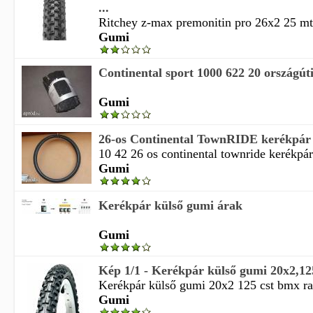
...
Ritchey z-max premonitin pro 26x2 25 mtb
Gumi
Continental sport 1000 622 20 országúti
Gumi
26-os Continental TownRIDE kerékpár
10 42 26 os continental townride kerékpár
Gumi
Kerékpár külső gumi árak
Gumi
Kép 1/1 - Kerékpár külső gumi 20x2,
Kerékpár külső gumi 20x2 125 cst bmx race
Gumi