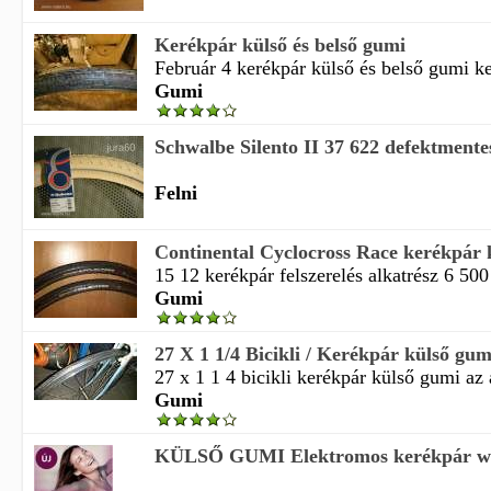
Kerékpár külső és belső gumi
Február 4 kerékpár külső és belső gumi ke
Gumi
Schwalbe Silento II 37 622 defektmentes
Felni
Continental Cyclocross Race kerékpár 
15 12 kerékpár felszerelés alkatrész 6 500
Gumi
27 X 1 1/4 Bicikli / Kerékpár külső gumi
27 x 1 1 4 bicikli kerékpár külső gumi az 
Gumi
KÜLSŐ GUMI Elektromos kerékpár w