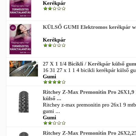
Kerékpár
KÜLSŐ GUMI Elektromos kerékpár w
Kerékpár
27 X 1 1/4 Bicikli / Kerékpár külső gum
16 31 27 x 1 1 4 bicikli kerékpár külső gu
Gumi
Ritchey Z-Max Premonitin Pro 26X1,
külső ...
Ritchey z-max premonitin pro 26x1 9 mtb
gumi ...
Gumi
Ritchey Z-Max Premonitin Pro 26X2,