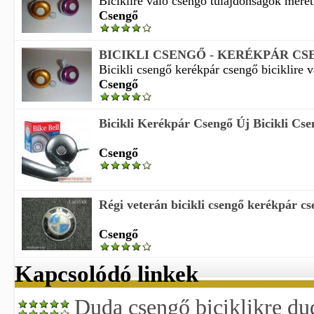
Biciklire való csengő tulajdonságok méret
Csengő
BICIKLI CSENGŐ - KERÉKPÁR C
Bicikli csengő kerékpár csengő biciklire v
Csengő
Bicikli Kerékpár Csengő Új Bicikli Cse
Csengő
Régi veterán bicikli csengő kerékpár c
Csengő
Kapcsolódó linkek
Duda csengő biciklikre dud