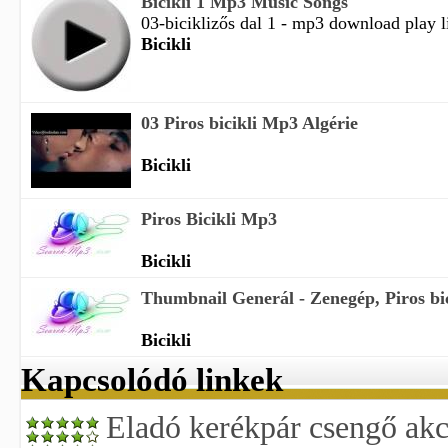
Bicikli 1 Mp3 Music Songs
03-biciklizős dal 1 - mp3 download play lis
Bicikli
03 Piros bicikli Mp3 Algérie
Bicikli
Piros Bicikli Mp3
Bicikli
Thumbnail Generál - Zenegép, Piros bic
Bicikli
Kapcsolódó linkek
Eladó kerékpár csengő akc