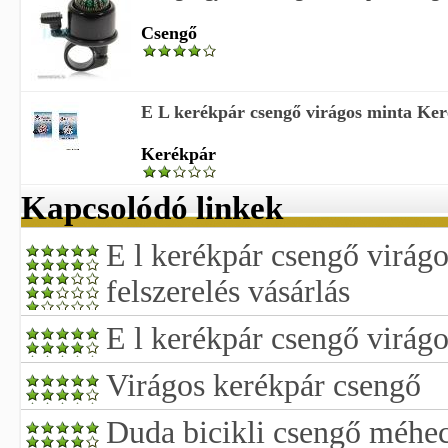
Csengő
E L kerékpár csengő virágos minta Keré
Kerékpár
Kapcsolódó linkek
E l kerékpár csengő virág
felszerelés vásárlás
E l kerékpár csengő virág
Virágos kerékpár csengő
Duda bicikli csengő méhec