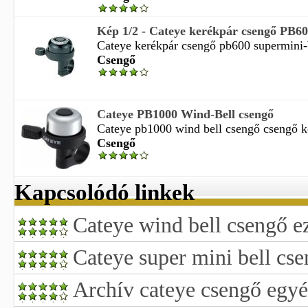
Kép 1/2 - Cateye kerékpár csengő PB60
Cateye kerékpár csengő pb600 supermini-be
Csengő
Cateye PB1000 Wind-Bell csengő
Cateye pb1000 wind bell csengő csengő ke
Csengő
Kapcsolódó linkek
Cateye wind bell csengő e
Cateye super mini bell cs
Archív cateye csengő egyé