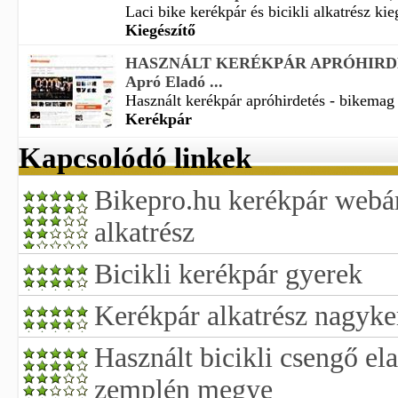
Laci bike kerékpár és bicikli alkatrész kieg
Kiegészítő
HASZNÁLT KERÉKPÁR APRÓHIRDET
Apró Eladó ...
Használt kerékpár apróhirdetés - bikemag 
Kerékpár
Kapcsolódó linkek
Bikepro.hu kerékpár webár
alkatrész
Bicikli kerékpár gyerek
Kerékpár alkatrész nagyke
Használt bicikli csengő el
zemplén megye