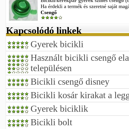
Bicikli/kerékpár gyerek szines csengő (t
Ha érdekli a termék és szeretné saját magá
Csengő
Kapcsolódó linkek
Gyerek bicikli
Használt bicikli csengő e
településen
Bicikli csengő disney
Bicikli kosár kirakat a le
Gyerek biciklik
Bicikli bolt