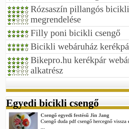
Rózsaszín pillangós bicik
megrendelése
Filly poni bicikli csengő
Bicikli webáruház kerékpár
Bikepro.hu kerékpár webár
alkatrész
Egyedi bicikli csengő
Csengő egyedi festésű Jin Jang
Csengő duda pdf csengő hercegnő vissza 
...