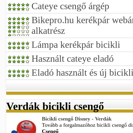
Cateye csengő árgép
Bikepro.hu kerékpár webár
alkatrész
Lámpa kerékpár bicikli
Használt cateye eladó
Eladó használt és új bicikl
Verdák bicikli csengő
Bicikli csengő Disney - Verdák
Tovább a forgalmazóhoz bicikli csengő dis
Csengő