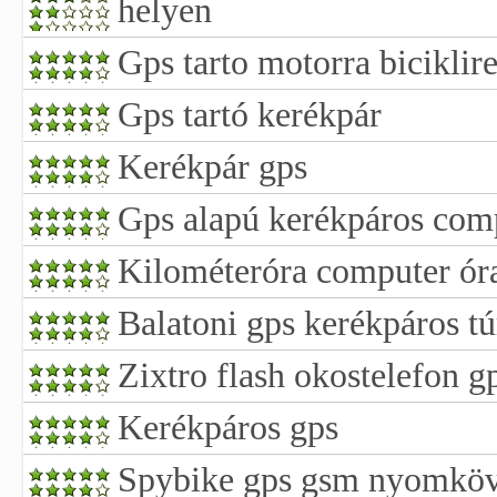
helyen
Gps tarto motorra biciklire
Gps tartó kerékpár
Kerékpár gps
Gps alapú kerékpáros com
Kilométeróra computer óra
Balatoni gps kerékpáros tú
Zixtro flash okostelefon gp
Kerékpáros gps
Spybike gps gsm nyomköv