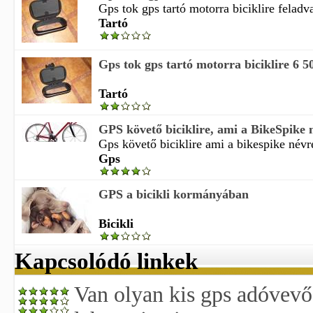
Gps tok gps tartó motorra biciklire feladv
Tartó
Gps tok gps tartó motorra biciklire 6 5
Tartó
GPS követő biciklire, ami a BikeSpike n
Gps követő biciklire ami a bikespike névr
Gps
GPS a bicikli kormányában
Bicikli
Kapcsolódó linkek
Van olyan kis gps adóvevő 