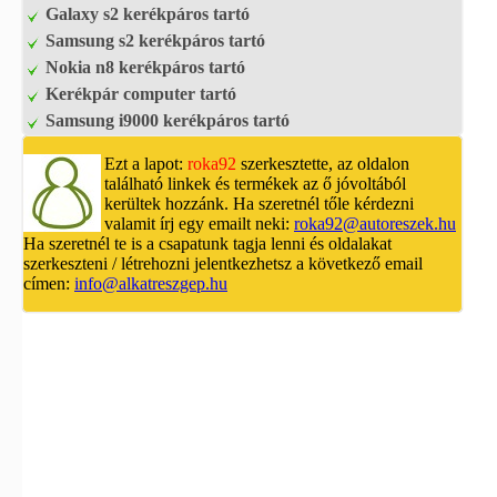
Galaxy s2 kerékpáros tartó
Samsung s2 kerékpáros tartó
Nokia n8 kerékpáros tartó
Kerékpár computer tartó
Samsung i9000 kerékpáros tartó
Ezt a lapot:
roka92
szerkesztette, az oldalon
található linkek és termékek az ő jóvoltából
kerültek hozzánk. Ha szeretnél tőle kérdezni
valamit írj egy emailt neki:
roka92@autoreszek.hu
Ha szeretnél te is a csapatunk tagja lenni és oldalakat
szerkeszteni / létrehozni jelentkezhetsz a következő email
címen:
info@alkatreszgep.hu