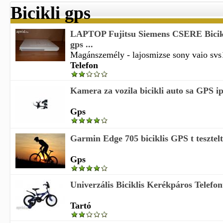
Bicikli gps
LAPTOP Fujitsu Siemens CSERE Bicikl
gps ...
Magánszemély - lajosmizse sony vaio svs
Telefon
Kamera za vozila bicikli auto sa GPS
Gps
Garmin Edge 705 biciklis GPS t tesztel
Gps
Univerzális Biciklis Kerékpáros Telefo
Tartó