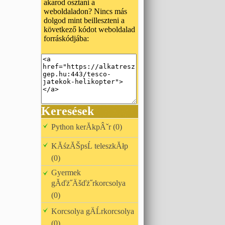
akarod osztani a
weboldaladon? Nincs más
dolgod mint beilleszteni a
következő kódot weboldalad
forráskódjába:
Keresések
Python kerĂkpÂˇr (0)
KĂśzĂŠpsĹ teleszkĂłp
(0)
Gyermek
gĂďż˝Äšďż˝rkorcsolya
(0)
Korcsolya gÄĹrkorcsolya
(0)