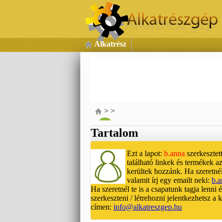
Alkatrész
>
>
Tartalom
Ezt a lapot:
b.anna
szerkesztett
található linkek és termékek az
kerültek hozzánk. Ha szeretnél
valamit írj egy emailt neki:
b.
Ha szeretnél te is a csapatunk tagja lenni 
szerkeszteni / létrehozni jelentkezhetsz a
címen:
info@alkatreszgep.hu