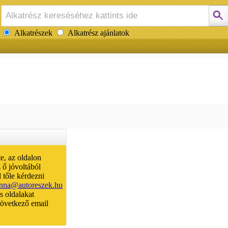
Alkatrészek
Alkatrész ajánlatok
e, az oldalon
 ő jóvoltából
 tőle kérdezni
anna@autoreszek.hu
és oldalakat
 következő email