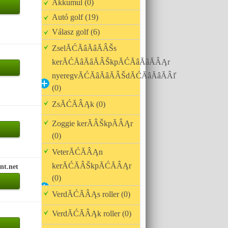
Akkumul (0)
Autó golf (19)
Válasz golf (6)
ZselĂĆĂâĂâĂÂŠs
kerĂĆĂâĂâĂÂŠkpĂĆĂâĂâĂÂĄr
nyeregvĂĆĂâĂâĂÂŠdĂĆĂâĂâĂÂľ
(0)
ZsĂĆĂÂĄk (0)
Zoggie kerĂÂŠkpĂÂĄr
(0)
VeterĂĆĂÂĄn
kerĂĆĂÂŠkpĂĆĂÂĄr
nt.net
(0)
VerdĂĆĂÂĄs roller (0)
VerdĂĆĂÂĄk roller (0)