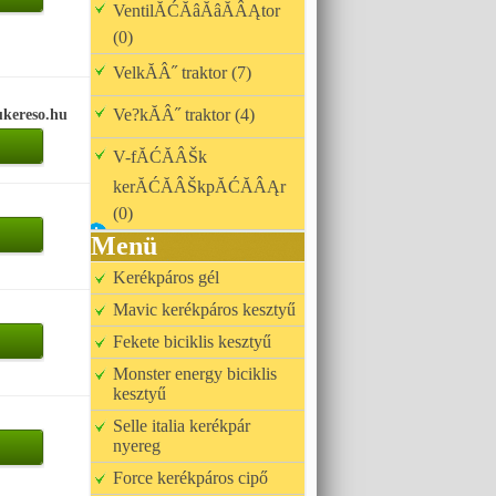
VentilĂĆĂâĂâĂÂĄtor
(0)
VelkĂÂ˝ traktor (7)
Ve?kĂÂ˝ traktor (4)
kereso.hu
V-fĂĆĂÂŠk
kerĂĆĂÂŠkpĂĆĂÂĄr
(0)
Menü
Kerékpáros gél
Mavic kerékpáros kesztyű
Fekete biciklis kesztyű
Monster energy biciklis
kesztyű
Selle italia kerékpár
nyereg
Force kerékpáros cipő