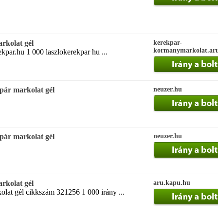
rkolat gél
kerekpar-
kormanymarkolat.aru
rekpar.hu 1 000 laszlokerekpar hu ...
pár markolat gél
neuzer.hu
pár markolat gél
neuzer.hu
rkolat gél
aru.kapu.hu
lat gél cikkszám 321256 1 000 irány ...