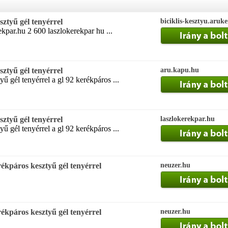
ztyű gél tenyérrel
biciklis-kesztyu.aruk
rekpar.hu 2 600 laszlokerekpar hu ...
ztyű gél tenyérrel
aru.kapu.hu
ű gél tenyérrel a gl 92 kerékpáros ...
ztyű gél tenyérrel
laszlokerekpar.hu
ű gél tenyérrel a gl 92 kerékpáros ...
kpáros kesztyű gél tenyérrel
neuzer.hu
kpáros kesztyű gél tenyérrel
neuzer.hu