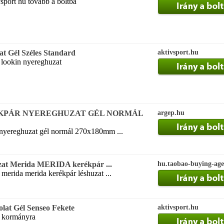
sport hu tovább a boltba
t Gél Széles Standard
aktivsport.hu
ő lookin nyereghuzat
ÉKPÁR NYEREGHUZAT GÉL NORMÁL
argep.hu
yereghuzat gél normál 270x180mm ...
zat Merida MERIDA kerékpár ...
hu.taobao-buying-age
 merida merida kerékpár léshuzat ...
lat Gél Senseo Fekete
aktivsport.hu
t kormányra