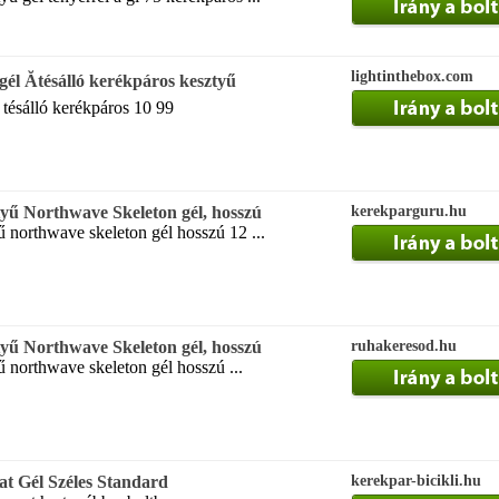
lightinthebox.com
gél Ătésálló kerékpáros kesztyű
l tésálló kerékpáros 10 99
tyű Northwave Skeleton gél, hosszú
kerekparguru.hu
ű northwave skeleton gél hosszú 12 ...
tyű Northwave Skeleton gél, hosszú
ruhakeresod.hu
ű northwave skeleton gél hosszú ...
t Gél Széles Standard
kerekpar-bicikli.hu