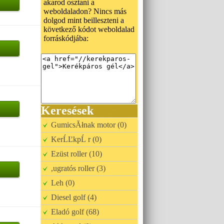
akarod osztani a
weboldaladon? Nincs más
dolgod mint beilleszteni a
következő kódot weboldalad
forráskódjába:
Keresések
GumicsĂłnak motor (0)
KerĹĽkpĹ r (0)
Ezüst roller (10)
,ugratós roller (3)
Leh (0)
Diesel golf (4)
Eladó golf (68)