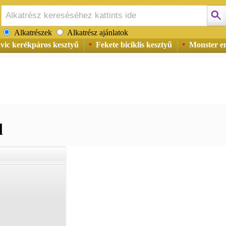
Alkatrészek
Alkatrész ajánlatok
vic kerékpáros kesztyű
Fekete biciklis kesztyű
Monster en
l