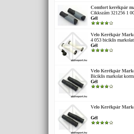
Comfort kerékpár ma
Cikkszám 321256 1 0
Gél
Velo Kerékpár Marko
4 053 biciklis markola
Gél
Velo Kerékpár Marko
Biciklis markolat kor
Gél
Velo Kerékpár Marko
Gél