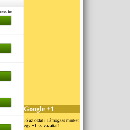
ereso.hu
Google +1
Jó az oldal? Támogass minket
egy +1 szavazattal!