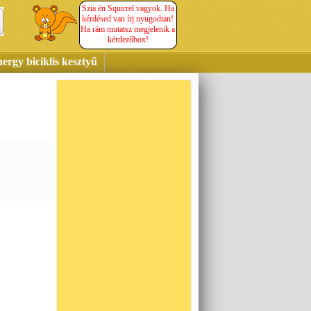
Szia én Squirrel vagyok. Ha
kérdésed van írj nyugodtan!
Ha rám mutatsz megjelenik a
kérdezőbox!
ergy biciklis kesztyű