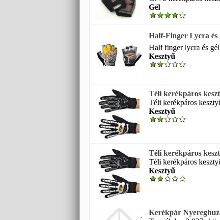
Gél
Half-Finger Lycra és 
Half finger lycra és gé
Kesztyű
Téli kerékpáros kesz
Téli kerékpáros keszty
Kesztyű
Téli kerékpáros kesz
Téli kerékpáros keszty
Kesztyű
Kerékpár Nyereghuza