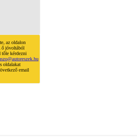
te, az oldalon
 ő jóvoltából
 tőle kérdezni
uszo@autoreszek.hu
és oldalakat
 következő email