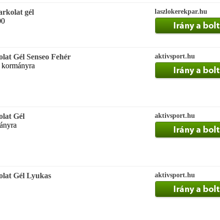
rkolat gél
laszlokerekpar.hu
00
lat Gél Senseo Fehér
aktivsport.hu
t kormányra
lat Gél
aktivsport.hu
mányra
lat Gél Lyukas
aktivsport.hu