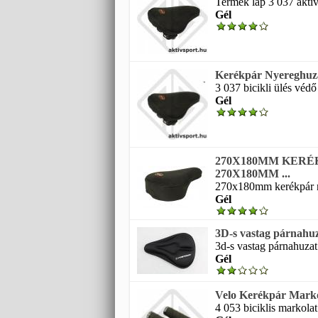
Termék lap 3 037 aktiv
Gél
Kerékpár Nyereghuza
3 037 bicikli ülés véd
Gél
270X180MM KER
270X180MM ...
270x180mm kerékpár n
Gél
3D-s vastag párnahu
3d-s vastag párnahuzat
Gél
Velo Kerékpár Marko
4 053 biciklis markola