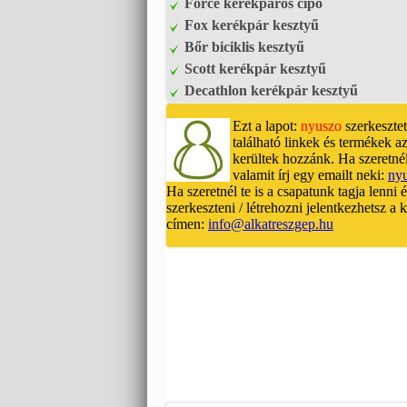
Force kerékpáros cipő
Fox kerékpár kesztyű
Bőr biciklis kesztyű
Scott kerékpár kesztyű
Decathlon kerékpár kesztyű
Ezt a lapot:
nyuszo
szerkesztet
található linkek és termékek az
kerültek hozzánk. Ha szeretnél
valamit írj egy emailt neki:
ny
Ha szeretnél te is a csapatunk tagja lenni 
szerkeszteni / létrehozni jelentkezhetsz a
címen:
info@alkatreszgep.hu