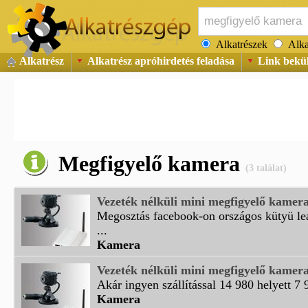
Alkatrészek
Alka
Alkatrész
Alkatrész apróhirdetés feladása
Link bekü
Megfigyelő kamera
(3 találat)
Vezeték nélküli mini megfigyelő kamer
Megosztás facebook-on országos kütyü le
...
Kamera
Vezeték nélküli mini megfigyelő kamer
Akár ingyen szállítással 14 980 helyett 7 
Kamera