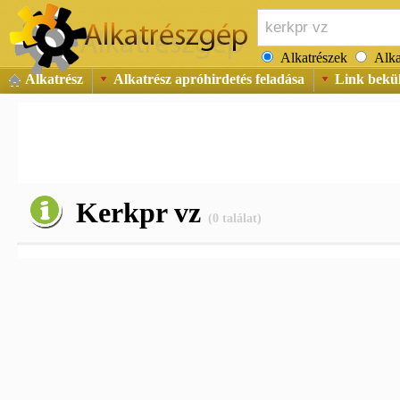
Alkatrészek
Alka
Alkatrész
Alkatrész apróhirdetés feladása
Link bekü
Kerkpr vz
(0 találat)