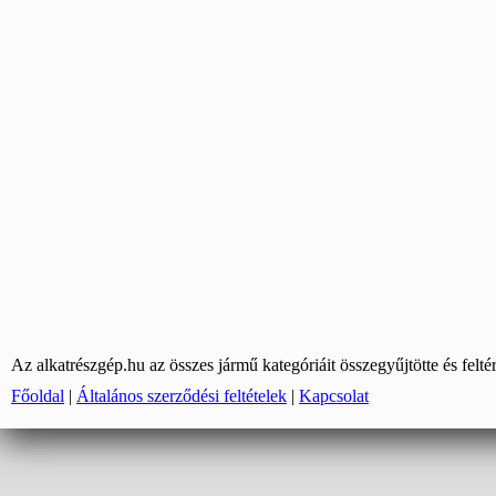
Az alkatrészgép.hu az összes jármű kategóriáit összegyűjtötte és felté
Főoldal
|
Általános szerződési feltételek
|
Kapcsolat