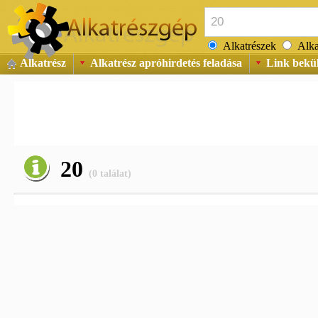
Alkatrészek
Alka
Alkatrész
Alkatrész apróhirdetés feladása
Link bekü
20
(0 találat)