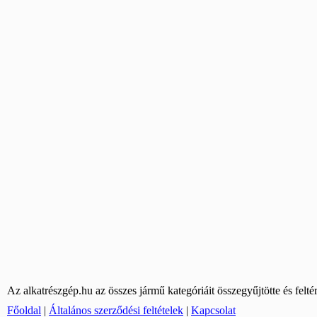
Az alkatrészgép.hu az összes jármű kategóriáit összegyűjtötte és felté
Főoldal
|
Általános szerződési feltételek
|
Kapcsolat