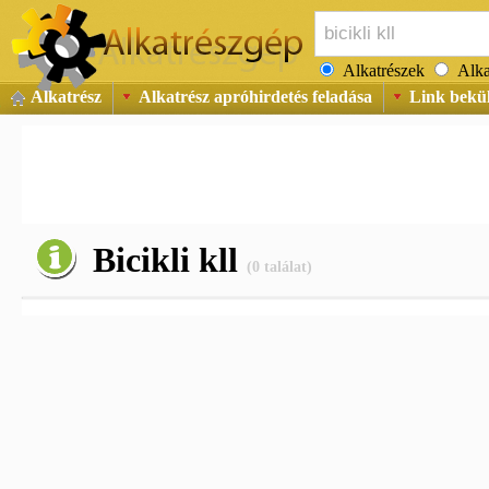
Alkatrészek
Alka
Alkatrész
Alkatrész apróhirdetés feladása
Link bekü
Bicikli kll
(0 találat)